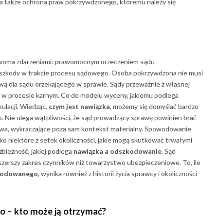
a także ochrona praw pokrzywdzonego, któremu należy się
dwoma zdarzeniami: prawomocnym orzeczeniem sądu
m szkody w trakcie procesu sądowego. Osoba pokrzywdzona nie musi
ą dla sądu orzekającego w sprawie. Sądy przeważnie z własnej
ki w procesie karnym. Co do modelu wyceny, jakiemu podlega
ulacji. Wiedząc,
czym jest nawiązka
, możemy się domyślać bardzo
. Nie ulega wątpliwości, że sąd prowadzący sprawę powinien brać
stwa, wykraczające poza sam kontekst materialny. Spowodowanie
o niektóre z setek okoliczności, jakie mogą skutkować trwałymi
bieżność, jakiej podlega
nawiązka a odszkodowanie
. Sąd
szerszy zakres czynników niż towarzystwo ubezpieczeniowe. To, ile
zkodowanego
, wynika również z historii życia sprawcy i okoliczności
go
– kto może ją otrzymać?