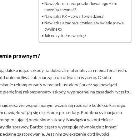
Nawiązka na rzecz poszkodowanego – kto
może ją otrzymać?
Nawiązka KK – co warto wiedzieć?
Nawiązka a zadośćuczynienie w świetle prawa
cywilnego
Jak odzyskać nawiązkę?
temie prawnym?
ą daleko idące szkody na dobrach materialnych i niematerialnych.
kód uniemożliwia lub znacząco utrudnia ich wycenę. Osoba
skanie rekompensaty w ramach ustalonej przez sąd nawiązki.
 pieniężnej rekompensaty szkody, wypłacanej na zasadach ryczałtu.
 znajdziesz we wspomnianym wcześniej rozdziale kodeksu karnego.
em nawiązki wiążą się określone procedury. Podobna sytuacja ma
ekompensującej poniesione szkody.
Nawiązka
w kontekście
ry dla sprawcy. Bardzo często występuje równolegle z innymi
ecjalne zastosowanie. Jest nim zwiększenie dotkliwości