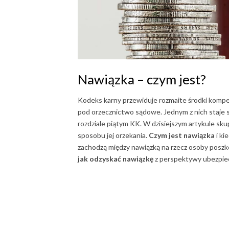
Nawiązka – czym jest?
Kodeks karny przewiduje rozmaite środki kompe
pod orzecznictwo sądowe. Jednym z nich staje 
rozdziale piątym KK. W dzisiejszym artykule sku
sposobu jej orzekania.
Czym jest nawiązka
i ki
zachodzą między nawiązką na rzecz osoby posz
jak odzyskać nawiązkę
z perspektywy ubezpiec