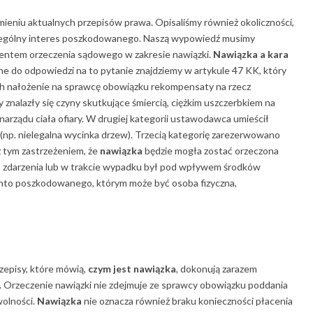
ieniu aktualnych przepisów prawa. Opisaliśmy również okoliczności,
zególny interes poszkodowanego. Naszą wypowiedź musimy
cjentem orzeczenia sądowego w zakresie nawiązki.
Nawiązka a kara
wne do odpowiedzi na to pytanie znajdziemy w artykule 47 KK, który
ch nałożenie na sprawcę obowiązku rekompensaty na rzecz
znalazły się czyny skutkujące śmiercią, ciężkim uszczerbkiem na
arządu ciała ofiary. W drugiej kategorii ustawodawca umieścił
np. nielegalna wycinka drzew). Trzecią kategorię zarezerwowano
 tym zastrzeżeniem, że
nawiązka
będzie mogła zostać orzeczona
ca zdarzenia lub w trakcie wypadku był pod wpływem środków
 konto poszkodowanego, którym może być osoba fizyczna,
zepisy, które mówią,
czym jest nawiązka
, dokonują zarazem
 Orzeczenie nawiązki nie zdejmuje ze sprawcy obowiązku poddania
wolności.
Nawiązka
nie oznacza również braku konieczności płacenia