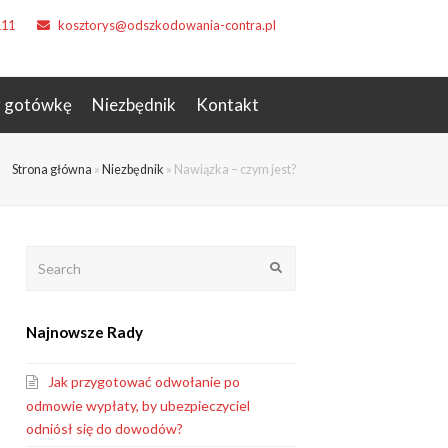
111
kosztorys@odszkodowania-contra.pl
z gotówkę
Niezbędnik
Kontakt
Strona główna
»
Niezbędnik
»
Nawiązka – czym jest?
Search
Submit
Najnowsze Rady
Jak przygotować odwołanie po
odmowie wypłaty, by ubezpieczyciel
odniósł się do dowodów?