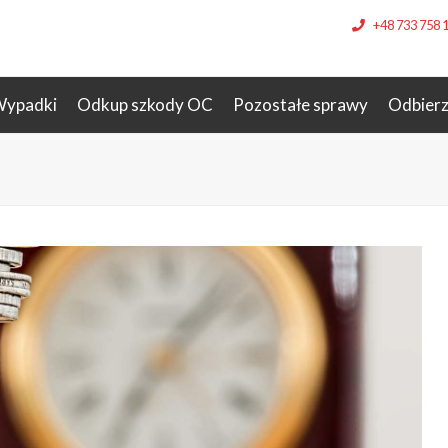
+48 733 758 
ypadki
Odkup szkody OC
Pozostałe sprawy
Odbier