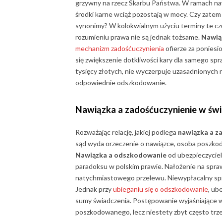
grzywny na rzecz Skarbu Państwa. W ramach na
środki karne wciąż pozostają w mocy. Czy zate
synonimy? W kolokwialnym użyciu terminy te czę
rozumieniu prawa nie są jednak tożsame.
Nawią
mechanizm zadośćuczynienia
ofierze za ponies
się zwiększenie dotkliwości kary dla samego spr
tysięcy złotych, nie wyczerpuje uzasadnionyc
odpowiednie odszkodowanie.
Nawiązka a zadośćuczynienie
w świ
Rozważając relację, jakiej podlega
nawiązka a z
sąd wyda orzeczenie o nawiązce, osoba poszko
Nawiązka a odszkodowanie
od ubezpieczyciel
paradoksu w polskim prawie. Nałożenie na spra
natychmiastowego przelewu. Niewypłacalny sp
Jednak przy
ubieganiu się o odszkodowanie
, ub
sumy świadczenia. Postępowanie wyjaśniające w
poszkodowanego, lecz niestety zbyt często trze