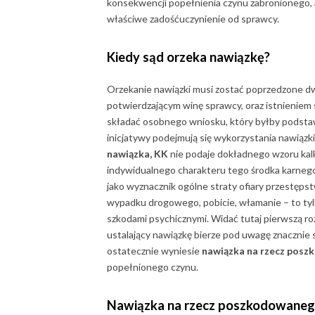
konsekwencji popełnienia czynu zabronionego, 
właściwe zadośćuczynienie od sprawcy.
Kiedy sąd orzeka nawiązkę
?
Orzekanie nawiązki musi zostać poprzedzone 
potwierdzającym winę sprawcy, oraz istnienie
składać osobnego wniosku, który byłby podstaw
inicjatywy podejmują się wykorzystania nawiąz
nawiązka, KK
nie podaje dokładnego wzoru kalk
indywidualnego charakteru tego środka karnego
jako wyznacznik ogólne straty ofiary przestęp
wypadku drogowego, pobicie, włamanie – to tylk
szkodami psychicznymi. Widać tutaj pierwszą roz
ustalający nawiązkę bierze pod uwagę znacznie 
ostatecznie wyniesie
nawiązka na rzecz pos
popełnionego czynu.
Nawiązka na rzecz poszkodowane