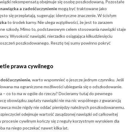
wiązki rekompensatą obejmuje się osobę poszkodowaną. Pozostałe
m
nawiązka a zadośćuczynienie
mogą być traktowane jako
sto się przeplatają, sugerując identyczne znaczenie. W ścisłym
zka
to środek karny. Nie ulega wątpliwości, że jest to zarazem
ione szkody. Mimo to, podstawowym celem stosowania nawiązki staje
awcy. Wysokość nawiązki, nierzadko osiągająca kilkudziesięciu
h roszczeń poszkodowanego. Resztę tej sumy powinno pokryć
etle prawa cywilnego
adośćuczynienie
, warto wspomnieć o jeszcze jednym czynniku. Jeśli
dowana ma ograniczone możliwości ubiegania się o odszkodowanie.
a – co to ma w ogóle do rzeczy? Docieramy tutaj do pewnego
wcę obowiązku zapłaty nawiązki nie ma nic wspólnego z gwarancją
rawca może nigdy nie oddać pieniędzy należnych poszkodowanemu.
ezpieczyciel odejmuje wartość zasądzonej nawiązki od całkowitej
 procesie cywilnym kończy się z reguły korzystnym wyrokiem dla
ba na niego poczekać nawet kilka lat.