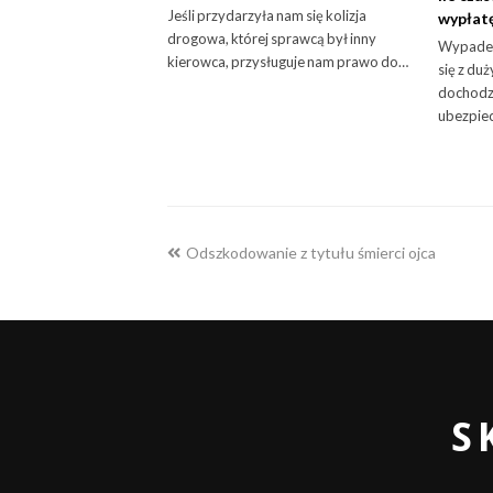
Jeśli przydarzyła nam się kolizja
wypłat
drogowa, której sprawcą był inny
Wypadek
kierowca, przysługuje nam prawo do…
się z du
dochodz
ubezpie
previous
Odszkodowanie z tytułu śmierci ojca
post:
S