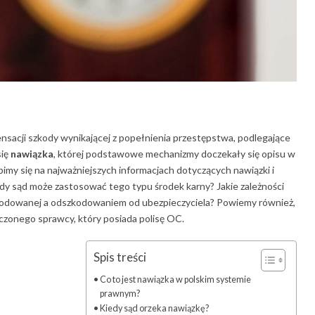
nsacji szkody wynikającej z popełnienia przestępstwa, podlegające
się
nawiązka
, której podstawowe mechanizmy doczekały się opisu w
pimy się na najważniejszych informacjach dotyczących nawiązki i
edy sąd może zastosować tego typu środek karny? Jakie zależności
kodowanej a odszkodowaniem od ubezpieczyciela? Powiemy również,
zonego sprawcy, który posiada polisę OC.
Spis treści
Co to jest nawiązka w polskim systemie
prawnym?
Kiedy sąd orzeka nawiązkę?