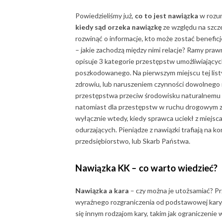
Powiedzieliśmy już,
co to jest nawiązka
w rozum
kiedy sąd orzeka nawiązkę
ze względu na szc
rozwinąć o informacje, kto może zostać benefi
– jakie zachodzą między nimi relacje? Ramy pra
opisuje 3 kategorie przestępstw umożliwiający
poszkodowanego. Na pierwszym miejscu tej listy 
zdrowiu, lub naruszeniem czynności dowolnego n
przestępstwa przeciw środowisku naturalnemu (
natomiast dla przestępstw w ruchu drogowym z
wyłącznie wtedy, kiedy sprawca uciekł z miejs
odurzających. Pieniądze z nawiązki trafiają na
przedsiębiorstwo, lub Skarb Państwa.
Nawiązka KK
– co warto wiedzieć?
Nawiązka a kara
– czy można je utożsamiać? Pr
wyraźnego rozgraniczenia od podstawowej kary.
się innym rodzajom kary, takim jak ograniczenie 