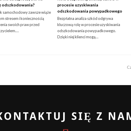
ę odszkodowania?
procesie uzyskiwania
odszkodowania powypadkowego
 samochodowy zawsze wiąże
żym stresem i koniecznością
Bezpłatna analiza szkód odgrywa
enia swoich praw przed
kluczową rolę w procesie uzyskiwania
czycielem.…
odszkodowania powypadkowego.
Dzięki niej klienci mogą…
n
Cz
p
KONTAKTUJ SIĘ Z NA