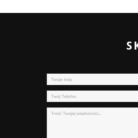
post:
S