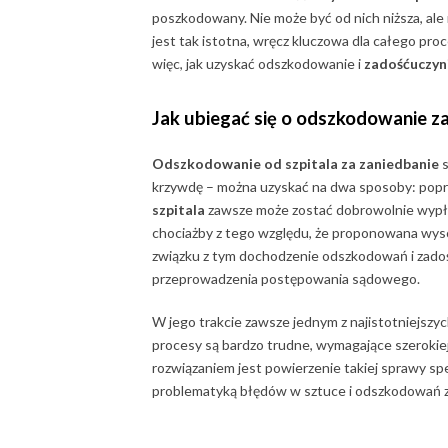
poszkodowany. Nie może być od nich niższa, ale 
jest tak istotna, wręcz kluczowa dla całego pr
więc, jak uzyskać odszkodowanie i
zadośćuczyni
Jak ubiegać się o
odszkodowanie za
Odszkodowanie od szpitala za zaniedbanie
s
krzywdę – można uzyskać na dwa sposoby: popr
szpitala
zawsze może zostać dobrowolnie wypłac
chociażby z tego względu, że proponowana wyso
związku z tym dochodzenie odszkodowań i zado
przeprowadzenia postępowania sądowego.
W jego trakcie zawsze jednym z najistotniejszy
procesy są bardzo trudne, wymagające szerokie
rozwiązaniem jest powierzenie takiej sprawy s
problematyką błędów w sztuce i odszkodowań z