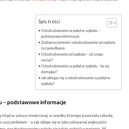
Spis treści
Odszkodowanie za pobyt w szpitalu –
podstawowe informacje
Zadośćuczynienie i odszkodowanie od szpitala
za zaniedbanie
Odszkodowanie od szpitala – od czego
zacząć?
Odszkodowanie za pobyt w szpitalu – ile się
domagać?
Jak ubiegać się o odszkodowanie za pobyt w
szpitalu?
u
– podstawowe informacje
dy błąd w sztuce medycznej, w wyniku którego powstała szkoda,
ym uszczerbkiem – a tak dzieje się w zdecydowanej większości
iczne, poszkodowanemu należy się także zadośćuczynienie. W