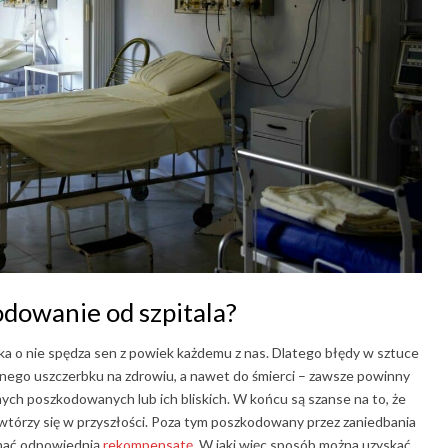
dowanie od szpitala?
oska o nie spędza sen z powiek każdemu z nas. Dlatego błędy w sztuce
ego uszczerbku na zdrowiu, a nawet do śmierci – zawsze powinny
mych poszkodowanych lub ich bliskich. W końcu są szanse na to, że
owtórzy się w przyszłości. Poza tym poszkodowany przez zaniedbania
mać odpowiednią
rekompensatę
. W jaki więc sposób można uzyskać