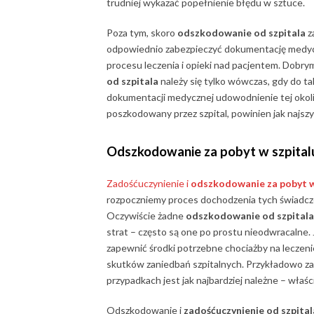
trudniej wykazać popełnienie błędu w sztuce.
Poza tym, skoro
odszkodowanie od szpitala
z
odpowiednio zabezpieczyć dokumentację medycz
procesu leczenia i opieki nad pacjentem. Dobrym
od szpitala
należy się tylko wówczas, gdy do ta
dokumentacji medycznej udowodnienie tej okolic
poszkodowany przez szpital, powinien jak najsz
Odszkodowanie za pobyt w szpital
Zadośćuczynienie i
odszkodowanie za pobyt w
rozpoczniemy proces dochodzenia tych świadcze
Oczywiście żadne
odszkodowanie od szpitala
strat – często są one po prostu nieodwracalne.
zapewnić środki potrzebne chociażby na leczeni
skutków zaniedbań szpitalnych. Przykładowo za
przypadkach jest jak najbardziej należne – wł
Odszkodowanie i
zadośćuczynienie od szpital