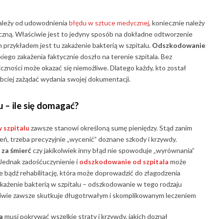
ależy od udowodnienia
błędu w sztuce medycznej
, koniecznie należy
ną. Właściwie jest to jedyny sposób na dokładne odtworzenie
 przykładem jest tu zakażenie bakterią w szpitalu.
Odszkodowanie
kiego zakażenia faktycznie doszło na terenie szpitala. Bez
zności może okazać się niemożliwe. Dlatego każdy, kto został
ybciej zażądać wydania swojej dokumentacji.
u
– ile się domagać?
 szpitalu
zawsze stanowi określoną sumę pieniędzy. Stąd zanim
ń, trzeba precyzyjnie „wycenić” doznane szkody i krzywdy.
 za śmierć
czy jakikolwiek inny błąd nie spowoduje „wyrównania”
 Jednak zadośćuczynienie i
odszkodowanie od szpitala
może
e bądź rehabilitację, która może doprowadzić do złagodzenia
każenie bakterią w szpitalu – odszkodowanie w tego rodzaju
aściwie zawsze skutkuje długotrwałym i skomplikowanym leczeniem
a
musi pokrywać wszelkie straty i krzywdy, jakich doznał