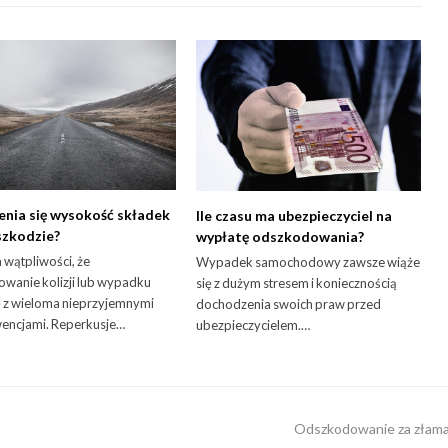
enia się wysokość składek
Ile czasu ma ubezpieczyciel na
szkodzie?
wypłatę odszkodowania?
a wątpliwości, że
Wypadek samochodowy zawsze wiąże
wanie kolizji lub wypadku
się z dużym stresem i koniecznością
ę z wieloma nieprzyjemnymi
dochodzenia swoich praw przed
encjami. Reperkusje…
ubezpieczycielem.…
next
Odszkodowanie za złaman