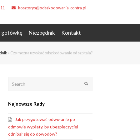
111
kosztorys@odszkodowania-contra.pl
z gotówkę
Niezbędnik
Kontakt
dnik
»
Czy można uzyskać odszkodowanie od szpitala?
Search
Submit
Najnowsze Rady
Jak przygotować odwołanie po
odmowie wypłaty, by ubezpieczyciel
odniósł się do dowodów?