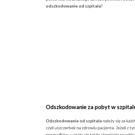
odszkodowanie od szpitala
?
Odszkodowanie za pobyt w szpital
Odszkodowanie od szpitala
należy się za każ
czyli uszczerbek na zdrowiu pacjenta. Jeżeli z t
przypadków – wiążą się także cierpienia psych