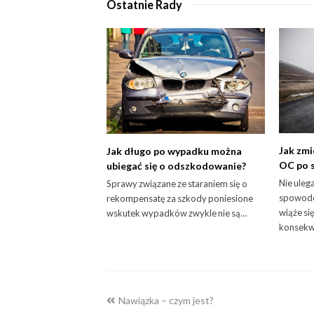
Ostatnie Rady
Jak zmi
Jak długo po wypadku można
OC po 
ubiegać się o odszkodowanie?
Nie uleg
Sprawy związane ze staraniem się o
spowodo
rekompensatę za szkody poniesione
wiąże si
wskutek wypadków zwykle nie są…
konsekw
previous
Nawiązka – czym jest?