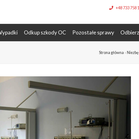
+48 733 758 
ypadki
Odkup szkody OC
Pozostałe sprawy
Odbier
Strona główna
»
Niezbę