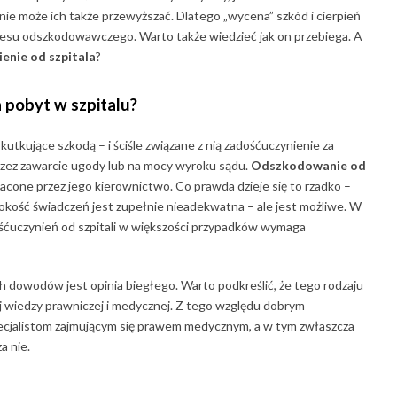
nie może ich także przewyższać. Dlatego „wycena” szkód i cierpień
ocesu odszkodowawczego. Warto także wiedzieć jak on przebiega. A
enie od szpitala
?
 pobyt w szpitalu
?
kutkujące szkodą – i ściśle związane z nią zadośćuczynienie za
zez zawarcie ugody lub na mocy wyroku sądu.
Odszkodowanie od
one przez jego kierownictwo. Co prawda dzieje się to rzadko –
kość świadczeń jest zupełnie nieadekwatna – ale jest możliwe. W
śćuczynień od szpitali w większości przypadków wymaga
ch dowodów jest opinia biegłego. Warto podkreślić, że tego rodzaju
j wiedzy prawniczej i medycznej. Z tego względu dobrym
pecjalistom zajmującym się prawem medycznym, a w tym zwłaszcza
a nie.