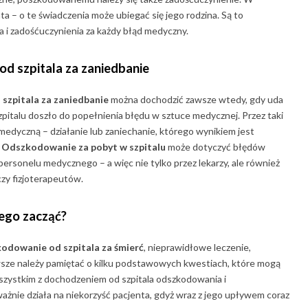
ta – o te świadczenia może ubiegać się jego rodzina. Są to
i zadośćuczynienia za każdy błąd medyczny.
d szpitala za zaniedbanie
szpitala za zaniedbanie
można dochodzić zawsze wtedy, gdy uda
zpitalu doszło do popełnienia błędu w sztuce medycznej. Przez taki
medyczną – działanie lub zaniechanie, którego wynikiem jest
.
Odszkodowanie za pobyt w szpitalu
może dotyczyć błędów
ersonelu medycznego – a więc nie tylko przez lekarzy, ale również
czy fizjoterapeutów.
ego zacząć?
odowanie od szpitala za śmierć
, nieprawidłowe leczenie,
zawsze należy pamiętać o kilku podstawowych kwestiach, które mogą
zystkim z dochodzeniem od szpitala odszkodowania i
ażnie działa na niekorzyść pacjenta, gdyż wraz z jego upływem coraz