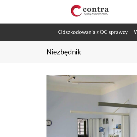
Odszkodowania z OC sprawcy
W
Niezbędnik