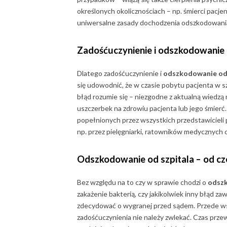
określonych okolicznościach – np. śmierci pacjen
uniwersalne zasady dochodzenia odszkodowania 
Zadośćuczynienie i
odszkodowanie o
Dlatego zadośćuczynienie i
odszkodowanie od 
się udowodnić, że w czasie pobytu pacjenta w s
błąd rozumie się – niezgodne z aktualną wiedzą 
uszczerbek na zdrowiu pacjenta lub jego śmierć
popełnionych przez wszystkich przedstawicieli p
np. przez pielęgniarki, ratowników medycznych 
Odszkodowanie od szpitala
– od cz
Bez względu na to czy w sprawie chodzi o
odszk
zakażenie bakterią, czy jakikolwiek inny błąd 
zdecydować o wygranej przed sądem. Przede ws
zadośćuczynienia nie należy zwlekać. Czas przew