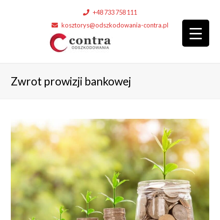
+48 733 758 111
kosztorys@odszkodowania-contra.pl
Zwrot prowizji bankowej