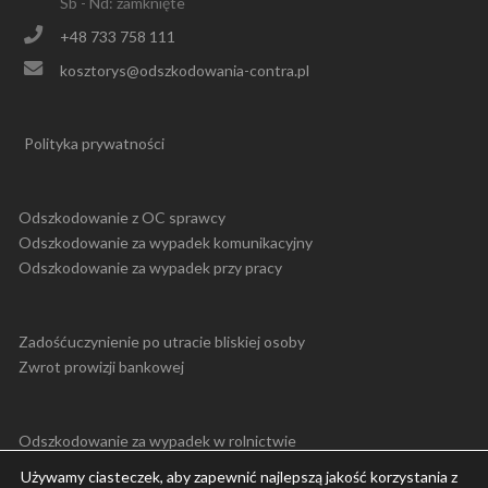
Sb - Nd: zamknięte
+48 733 758 111
kosztorys@odszkodowania-contra.pl
Polityka prywatności
Odszkodowanie z OC sprawcy
Odszkodowanie za wypadek komunikacyjny
Odszkodowanie za wypadek przy pracy
Zadośćuczynienie po utracie bliskiej osoby
Zwrot prowizji bankowej
Odszkodowanie za wypadek w rolnictwie
Zwrot opłaty likwidacyjnej z poliskolokaty
Używamy ciasteczek, aby zapewnić najlepszą jakość korzystania z