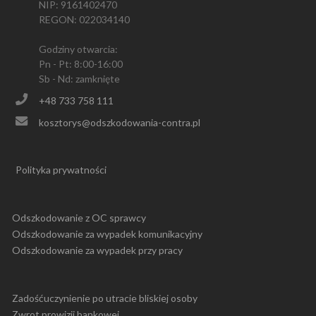
NIP: 9161402470
REGON: 022034140
Godziny otwarcia:
Pn - Pt: 8:00-16:00
Sb - Nd: zamknięte
+48 733 758 111
kosztorys@odszkodowania-contra.pl
Polityka prywatności
Odszkodowanie z OC sprawcy
Odszkodowanie za wypadek komunikacyjny
Odszkodowanie za wypadek przy pracy
Zadośćuczynienie po utracie bliskiej osoby
Zwrot prowizji bankowej