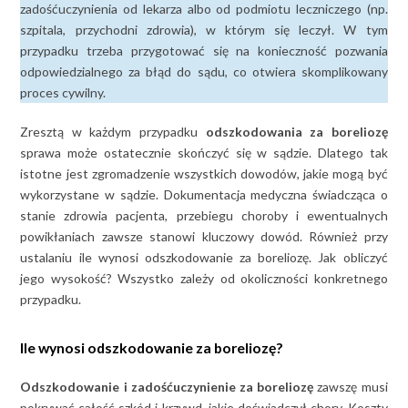
zadośćuczynienia od lekarza albo od podmiotu leczniczego (np.
szpitala, przychodni zdrowia), w którym się leczył. W tym
przypadku trzeba przygotować się na konieczność pozwania
odpowiedzialnego za błąd do sądu, co otwiera skomplikowany
proces cywilny.
Zresztą w każdym przypadku
odszkodowania za boreliozę
sprawa może ostatecznie skończyć się w sądzie. Dlatego tak
istotne jest zgromadzenie wszystkich dowodów, jakie mogą być
wykorzystane w sądzie. Dokumentacja medyczna świadcząca o
stanie zdrowia pacjenta, przebiegu choroby i ewentualnych
powikłaniach zawsze stanowi kluczowy dowód. Również przy
ustalaniu ile wynosi odszkodowanie za boreliozę. Jak obliczyć
jego wysokość? Wszystko zależy od okoliczności konkretnego
przypadku.
Ile wynosi odszkodowanie za boreliozę?
Odszkodowanie i zadośćuczynienie za boreliozę
zawszę musi
pokrywać całość szkód i krzywd, jakie doświadczył chory. Koszty