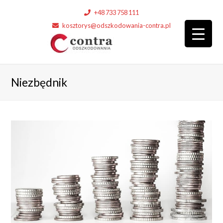
+48 733 758 111
kosztorys@odszkodowania-contra.pl
Niezbędnik