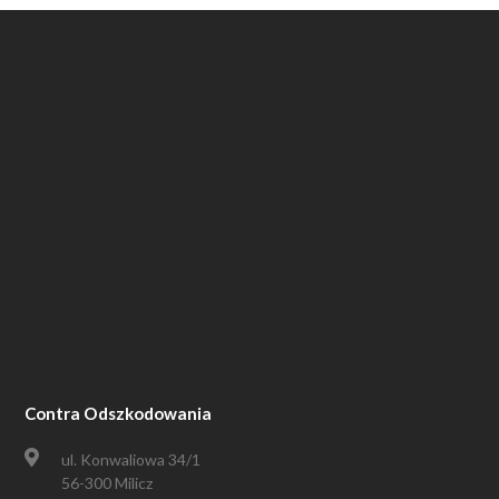
Contra Odszkodowania
ul. Konwaliowa 34/1
56-300 Milicz