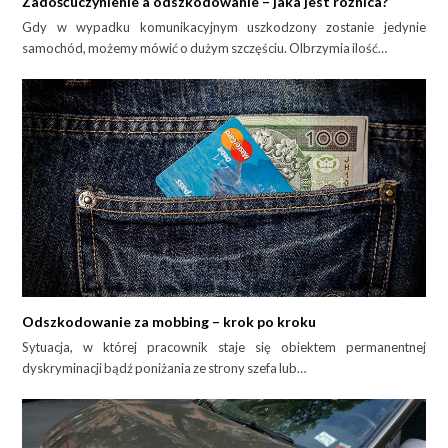
Zadośćuczynienie a odszkodowanie – jaka jest różnica?
Gdy w wypadku komunikacyjnym uszkodzony zostanie jedynie
samochód, możemy mówić o dużym szczęściu. Olbrzymia ilość…
Odszkodowanie za mobbing – krok po kroku
Sytuacja, w której pracownik staje się obiektem permanentnej
dyskryminacji bądź poniżania ze strony szefa lub…