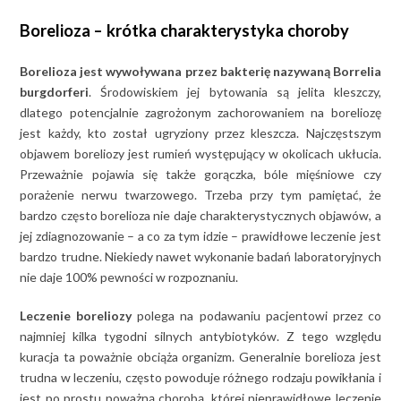
Borelioza – krótka charakterystyka choroby
Borelioza jest wywoływana przez bakterię nazywaną Borrelia
burgdorferi
. Środowiskiem jej bytowania są jelita kleszczy,
dlatego potencjalnie zagrożonym zachorowaniem na boreliozę
jest każdy, kto został ugryziony przez kleszcza. Najczęstszym
objawem boreliozy jest rumień występujący w okolicach ukłucia.
Przeważnie pojawia się także gorączka, bóle mięśniowe czy
porażenie nerwu twarzowego. Trzeba przy tym pamiętać, że
bardzo często borelioza nie daje charakterystycznych objawów, a
jej zdiagnozowanie – a co za tym idzie – prawidłowe leczenie jest
bardzo trudne. Niekiedy nawet wykonanie badań laboratoryjnych
nie daje 100% pewności w rozpoznaniu.
Leczenie boreliozy
polega na podawaniu pacjentowi przez co
najmniej kilka tygodni silnych antybiotyków. Z tego względu
kuracja ta poważnie obciąża organizm. Generalnie borelioza jest
trudna w leczeniu, często powoduje różnego rodzaju powikłania i
jest po prostu poważną chorobą, której nieprawidłowe leczenie