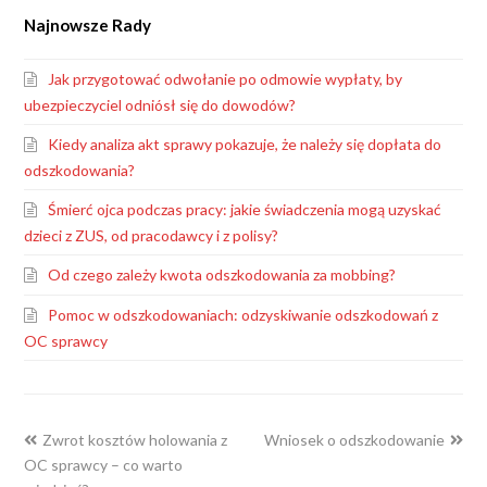
Najnowsze Rady
Jak przygotować odwołanie po odmowie wypłaty, by
ubezpieczyciel odniósł się do dowodów?
Kiedy analiza akt sprawy pokazuje, że należy się dopłata do
odszkodowania?
Śmierć ojca podczas pracy: jakie świadczenia mogą uzyskać
dzieci z ZUS, od pracodawcy i z polisy?
Od czego zależy kwota odszkodowania za mobbing?
Pomoc w odszkodowaniach: odzyskiwanie odszkodowań z
OC sprawcy
previous
next
Zwrot kosztów holowania z
Wniosek o odszkodowanie
post:
post:
OC sprawcy – co warto