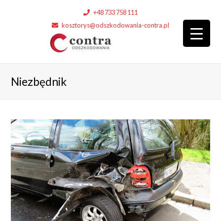
+48 733 758 111
kosztorys@odszkodowania-contra.pl
Niezbędnik