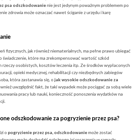
zez psa odszkodowanie
nie jest jedynym poważnym problemem po
nie zdrowia może oznaczać nawet ściganie z urzędu i karę
anie
eń fizycznych, jak również niematerialnych, ma pełne prawo ubiegać
 to świadczenie, które ma zrekompensować wartość szkód
h rzeczy osobistych, kosztów leczenia itp. Ze środków wypłaconych
acji, opieki medycznej, rehabilitacji czy niezbędnych zabiegów
oba, która zastanawia się, o
jak wysokie odszkodowanie za
nież uwzględnić fakt, że taki wypadek może pociągać za sobą wiele
ynuowania pracy lub nauki, konieczność ponoszenia wydatków na
ji.
cone
odszkodowanie za pogryzienie przez psa
?
dzi o
pogryzienie przez psa, odszkodowanie
może zostać
odowana może dochodzić należnego jej roszczenia w ramach: