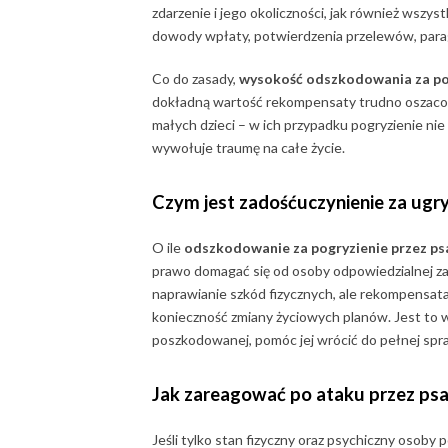
zdarzenie i jego okoliczności, jak również wszy
dowody wpłaty, potwierdzenia przelewów, parag
Co do zasady,
wysokość odszkodowania za pog
dokładną wartość rekompensaty trudno oszacow
małych dzieci – w ich przypadku pogryzienie nie
wywołuje traumę na całe życie.
Czym jest zadośćuczynienie za ugry
O ile
odszkodowanie za pogryzienie przez ps
prawo domagać się od osoby odpowiedzialnej za
naprawianie szkód fizycznych, ale rekompensata
konieczność zmiany życiowych planów. Jest to 
poszkodowanej, pomóc jej wrócić do pełnej spr
Jak zareagować po ataku przez ps
Jeśli tylko stan fizyczny oraz psychiczny osoby