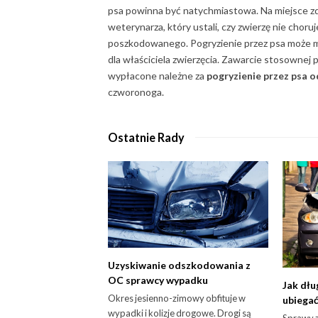
psa powinna być natychmiastowa. Na miejsce zda
weterynarza, który ustali, czy zwierzę nie choru
poszkodowanego. Pogryzienie przez psa może m
dla właściciela zwierzęcia. Zawarcie stosownej 
wypłacone należne za
pogryzienie przez psa
czworonoga.
Ostatnie Rady
Uzyskiwanie odszkodowania z
OC sprawcy wypadku
Jak dł
Okres jesienno-zimowy obfituje w
ubiegać
wypadki i kolizje drogowe. Drogi są