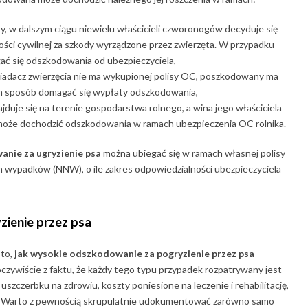
y, w dalszym ciągu niewielu właścicieli czworonogów decyduje się
ości cywilnej za szkody wyrządzone przez zwierzęta. W przypadku
ć się odszkodowania od ubezpieczyciela,
siadacz zwierzęcia nie ma wykupionej polisy OC, poszkodowany ma
en sposób domagać się wypłaty odszkodowania,
ajduje się na terenie gospodarstwa rolnego, a wina jego właściciela
może dochodzić odszkodowania w ramach ubezpieczenia OC rolnika.
nie za ugryzienie psa
można ubiegać się w ramach własnej polisy
 wypadków (NNW), o ile zakres odpowiedzialności ubezpieczyciela
ienie przez psa
 to,
jak wysokie odszkodowanie za pogryzienie przez psa
zywiście z faktu, że każdy tego typu przypadek rozpatrywany jest
uszczerbku na zdrowiu, koszty poniesione na leczenie i rehabilitację,
. Warto z pewnością skrupulatnie udokumentować zarówno samo