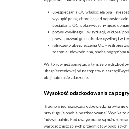
ubezpieczania OC właściciela psa – niestet
wykupić polisę chroniącą od odpowiedzialn
posiadania OC, pokrzywdzony może domaga
pozwu cywilnego – w sytuacji, w której po
prawo pozwać go na drodze cywilnej i w t
rolniczego ubezpieczenia OC – jeśli pies zn
zostanie udowodniona, osoba pogryziona 
Warto również pamiętać o tym, że o
odszkodowa
ubezpieczeniowej od następstw nieszczęśliwych
obejmuje takie zdarzenie.
Wysokość odszkodowania za pogryz
Trudno o jednoznaczną odpowiedź na pytanie o
przysługuje osobie poszkodowanej. Wynika to oc
indywidualnie. Pod uwagę brane są m.in. rozmiar 
wartość zniszczonych przedmiotów osobistych