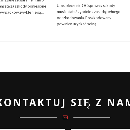
wiązane ze staraniem się o
Ubezpieczenie OC sprawcy szkody
nsatę za szkody poniesione
musi działać zgodnie z zasadą pełnego
 wypadków zwykle nie są…
odszkodowania. Poszkodowany
powinien uzyskać pełną…
KONTAKTUJ SIĘ Z NA