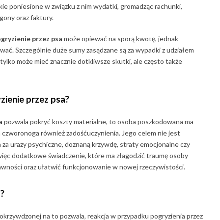
stkie poniesione w związku z nim wydatki, gromadząc rachunki,
ony oraz faktury.
ryzienie przez psa
może opiewać na sporą kwotę, jednak
ać. Szczególnie duże sumy zasądzane są za wypadki z udziałem
 tylko może mieć znacznie dotkliwsze skutki, ale często także
zienie przez psa?
a
pozwala pokryć koszty materialne, to osoba poszkodowana ma
 czworonoga również zadośćuczynienia. Jego celem nie jest
 za urazy psychiczne, doznaną krzywdę, straty emocjonalne czy
więc dodatkowe świadczenie, które ma złagodzić traumę osoby
awności oraz ułatwić funkcjonowanie w nowej rzeczywistości.
a?
 pokrzywdzonej na to pozwala, reakcja w przypadku pogryzienia przez