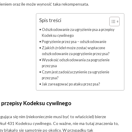
eniem oraz ile może wynosić taka rekompensata.
Spis treści
Odszkodowanie za ugryzienie psa a przepisy
Kodeksu cywilnego
Pogryzienie przez psa – odszkodowanie
Z jakich źródeł może zostać wypłacone
odszkodowanie za pogryzienie przez psa?
Wysokość odszkodowania za pogryzienie
przez psa
Czym jest zadośćuczynienie za ugryzienie
przez psa?
Jak zareagować po ataku przez psa?
 przepisy Kodeksu cywilnego
jąca się nim (niekoniecznie musi być to właściciel) bierze
kuł 431 Kodeksu cywilnego. Co ważne, nie ma tutaj znaczenia to,
zy błąkało się samotnie po okolicy. W przypadku tak