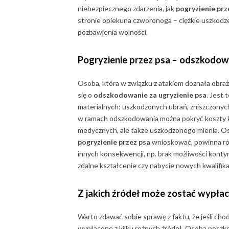
niebezpiecznego zdarzenia, jak
pogryzienie pr
stronie opiekuna czworonoga – ciężkie uszkodze
pozbawienia wolności.
Pogryzienie przez psa – odszkodow
Osoba, która w związku z atakiem doznała obraż
się o
odszkodowanie za ugryzienie psa
. Jest
materialnych: uszkodzonych ubrań, zniszczonyc
w ramach odszkodowania można pokryć koszty kur
medycznych, ale także uszkodzonego mienia. Os
pogryzienie przez psa
wnioskować, powinna rów
innych konsekwencji, np. brak możliwości kont
zdalne kształcenie czy nabycie nowych kwalifikac
Z jakich źródeł może zostać wypła
Warto zdawać sobie sprawę z faktu, że jeśli cho
wypłacone z kilku rożnych źródeł. Osoba poszk