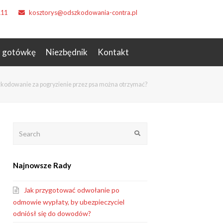
111
kosztorys@odszkodowania-contra.pl
z gotówkę
Niezbędnik
Kontakt
zkodowanie za pogryzienie przez psa można otrzymać?
Search
Submit
Najnowsze Rady
Jak przygotować odwołanie po
odmowie wypłaty, by ubezpieczyciel
odniósł się do dowodów?