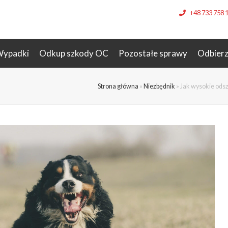
+48 733 758 
ypadki
Odkup szkody OC
Pozostałe sprawy
Odbier
Strona główna
»
Niezbędnik
»
Jak wysokie ods