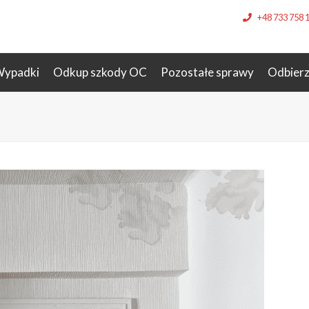
+48 733 758 
ypadki
Odkup szkody OC
Pozostałe sprawy
Odbier