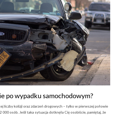
nie po wypadku samochodowym?
 liczby kolizji oraz zdarzeń drogowych – tylko w pierwszej połowie
000 osób. Jeśli taka sytuacja dotknęła Cię osobiście, pamiętaj, że