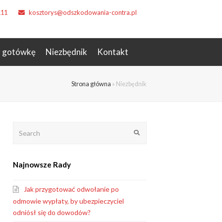
111
kosztorys@odszkodowania-contra.pl
z gotówkę
Niezbędnik
Kontakt
Strona główna
»
Niezbędnik
Search
Submit
Najnowsze Rady
Jak przygotować odwołanie po
odmowie wypłaty, by ubezpieczyciel
odniósł się do dowodów?